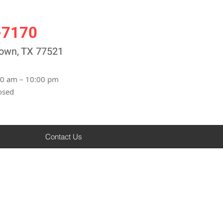
-7170
town, TX 77521
00 am – 10:00 pm
osed
Contact Us