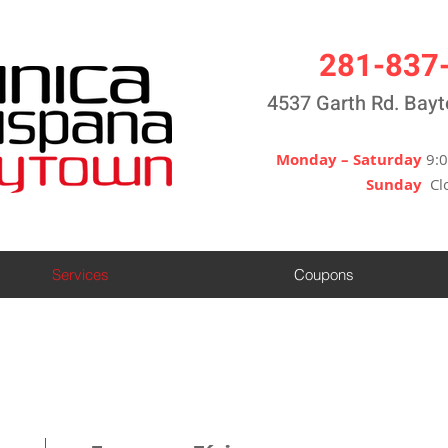
281-837
4537 Garth Rd. Bay
Monday – Saturday
9:
Sunday
Cl
Services
Coupons