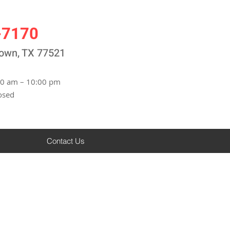
-7170
town, TX 77521
00 am – 10:00 pm
osed
Contact Us