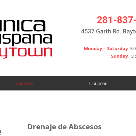
281-837
4537 Garth Rd. Bay
Monday – Saturday
9:
Sunday
Cl
Services
Coupons
Drenaje de Abscesos
e